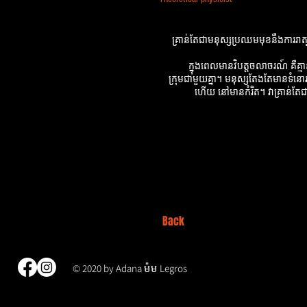
គ្រាន់តែជាមនុស្សប្រឈមមុខនឹងការរាត
ក្នុងពេលមានវិបត្តចលាចរណ៍ គឺគ្មាន
ក្រុមជាមួយគ្នា។ មនុស្សតែងតែមានទំ
ហើយ​ នៅមានកំរិត។ វាគ្រាន់តែជាច
Back
© 2020 by Adana
ម៉ម
Legros