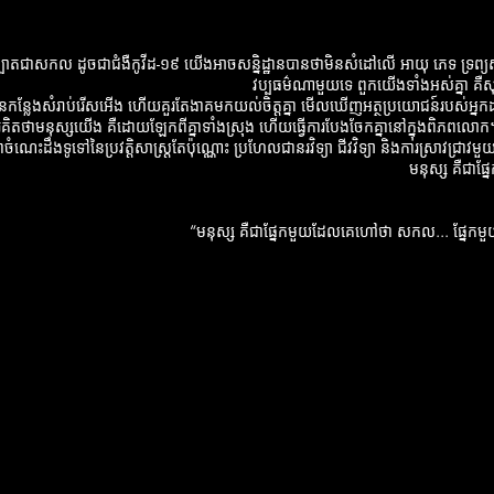
្បាតជាសកល ដូចជាជំងឺកូវីដ-១៩ យើងអាចសន្និដ្ឋានបានថាមិនសំដៅលើ អាយុ ភេទ ទ្រព្យស
វប្បធម៌ណាមួយទេ ពួកយើងទាំងអស់គ្នា គឺ
កន្លែងសំរាប់រើសអើង ហើយគួរតែងាគមកយល់ចិត្តគ្នា មើលឃើញអត្ថប្រយោជន៍របស់អ្នកដទ
នោរគិតថាមនុស្សយើង គឺដោយឡែកពីគ្នាទាំងស្រុង ហើយធ្វើការបែងចែកគ្នានៅក្នុងពិភព
ំណេះដឹងទូទៅនៃប្រវត្តិសាស្រ្ដតែប៉ុណ្ណោះ ប្រហែលជានរវិទ្យា ជីវវិទ្យា និងការស្រាវជ្រាវម
មនុស្ស គឺជាផ
“មនុស្ស គឺជាផ្នែកមួយដែលគេហៅថា សកល... ផ្ន