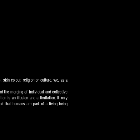
About
Exhibitions
Press
skin colour, religion or culture, we, as a
d the merging of individual and collective
n is an illusion and a limitation. It only
d that humans are part of a living being