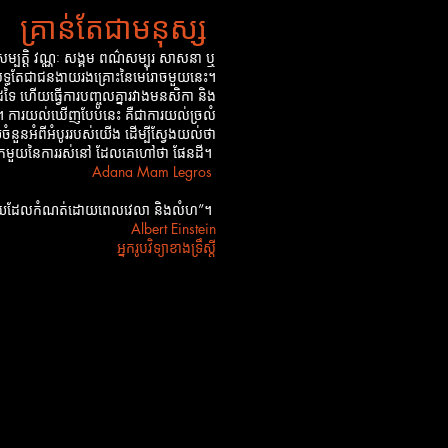
គ្រាន់តែជាមនុស្ស
ម្បត្តិ វណ្ណៈ សង្គម ពណ៌សម្បុរ សាសនា ឬ
សុទ្ធតែជាជនងាយរងគ្រោះនៃមេរោចមួយនេះ។
ៃ ហើយធ្វើការបញ្ចូលគ្នារវាងមនសិកា និង
លោក។ ការយល់ឃើញបែបនេះ គឺជាការយល់ច្រលំ
ួយចំនួនអំពីអំបូររបស់យើង ដើម្បីស្វែងយល់ថា
្នែកមួយនៃការរស់នៅ ដែលគេហៅថា ផែនដី។
Adana Mam Legros
ែកមួយដែលកំណត់ដោយពេលវេលា និងលំហ”។
Albert Einstein
អ្នករូបវិទ្យាខាងទ្រឹស្តី