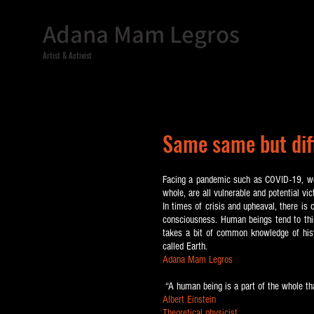
Adana Mam Legros
Artist & Activist
Same same but dif
Facing a pandemic such as COVID-19, we ca
whole, are all vulnerable and potential vic
In times of crisis and upheaval, there is
consciousness. Human beings tend to think
takes a bit of common knowledge of hist
called Earth.
Adana Mam Legros
“A human being is a part of the whole tha
Albert Einstein
Theoretical physicist