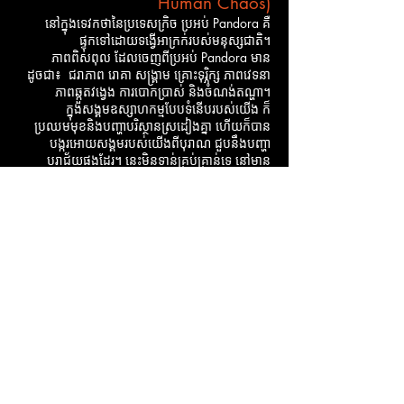
Human Chaos)
នៅក្នុងទេវកថានៃប្រទេសក្រិច ប្រអប់ Pandora គឺ
ផ្ទុកទៅដោយទង្វើ
អាក្រក់របស់មនុស្សជាតិ។
ភាពពិសពុល ដែលចេញពីប្រអប់​ Pandora មាន
ដូចជា៖ ជរាភាព រោគា សង្គ្រាម គ្រោះទុរ្ភិក្ស ភាពវេទនា
ភាពឆ្កួតវង្វេង ការបោកប្រាស់ និងចំណង់តណ្ហា។
ក្នុងសង្គមឧស្សាហកម្មបែបទំនើបរបស់យើង ក៏
ប្រឈមមុខនិងបញ្ហាបរិស្ថានស្រដៀងគ្នា ហើយក៏បាន
បង្ករអោយសង្គមរបស់យើងពីបុរាណ ជួបនឹងបញ្ហា
បរាជ័យផងដែរ។ នេះមិនទាន់គ្រប់គ្រាន់ទេ នៅមាន
ចំណុចអវិជ្ជមានថ្មីចំនួន ៤ បន្ថែមទៀត ដែល​មនុស្ស
ជាដើមហេតុបង្កអោយមាន ការបំរែបំរួលអាកាសធាតុ
បង្កើនសារធាតុគីមីពុលបញ្ចេញទៅអោយបរិស្ថាន ធ្វើ
អោយខ្វះថាមពលប្រើប្រាស់ និងការកើនឡើងនៃការប្រើ
ប្រាស់សកម្មភាពរស្មីសំយោគរបស់ផែនដីទាំងស្រុង។​​តើ
នេះជាជំម្រើសជោគជ័យឬ​បរាជ័យ?
Jared Dimond
ប្រវត្តិវិទូនិងអ្នកជំនាញខាងបុរាណវិទ្យា
បញ្ហាទាំងអស់នេះនឹងអាចដោះស្រាយបាន ដោយពឹងផ្អែក
ទៅលើជម្រើសរបស់ពួកយើងដូចជា៖ផែនការជោគជ័យ
ប្រកបដោយភាពក្លាហានក្នុងរយៈពេលវែង ​ផ្លាស់ប្ដូរគុណ
តម្លៃរបស់យើង កែប្រែជម្ងឺផ្លូវចិត្តរបស់យើង ដើម្បីបន្ត
ទៅរកភាពរីកចំរើន។ អ្វីៗគឺផ្ដើមចេញពីជម្រើសរបស់ពួក