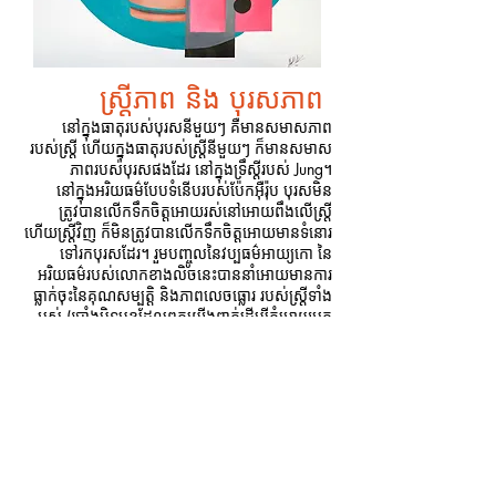
ស្រ្តីភាព និង បុរសភាព
នៅក្នុងធាតុរបស់បុរសនីមួយៗ គឺមានសមាសភាព
របស់ស្រ្តី ហើយក្នុងធាតុរបស់ស្រ្តីនីមួយៗ​ ក៏មានសមាស
ភាពរបស់បុរសផងដែរ នៅក្នុងទ្រឹស្តីរបស់ Jung។
នៅក្នុងអរិយធម៌បែបទំនើបរបស់ប៉ែកអ៊ឺរ៉ុប បុរសមិន​
ត្រូវបានលើកទឹកចិត្តអោយរស់នៅអោយពឹងលើស្ដ្រី
ហើយស្រ្តីវិញ ក៏មិនត្រូវបានលើកទឹកចិត្តអោយមានទំនោរ
ទៅរកបុរសដែរ។ រួមបញ្ចូលនៃវប្បធម៌អាយ្យកោ នៃ
អរិយធម៌របស់លោកខាងលិចនេះបាននាំអោយមានការ
ធ្លាក់ចុះនៃគុណសម្បត្តិ និង​ភាពលេចធ្លោរ របស់ស្រ្តីទាំង
អស់ (របាំងបិទមុខដែលពួកយើងពាក់ដើម្បីកុំអោយអ្នក
ផ្សេងឃើញ) បានជំរុញអោយកើនឡើង នៅក្នុងជីវភាព
រស់នៅ ដោយគ្មាននរណាម្នាក់ខ្វល់ខ្វាយនិងសួរសំណួរពី
ការរស់នៅប្រចាំថ្ងៃនោះឡើយ។
Saul McLeod
អ្នកស្រាវជ្រាវនៃ​សាកលវិទ្យាល័យ Manchester
បើយោ​ងតាមទ្រឹស្ដី Jung ពួកយើងទាំងអស់គ្នា
សុទ្ធតែមានកំរិតមនោវិភាគ ហើយមនុស្ស​មួយចំនួនគឺមាន